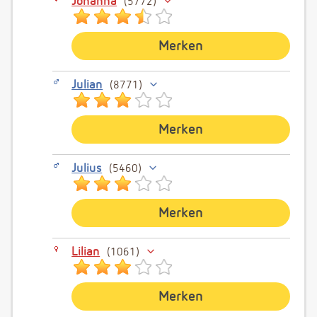
Johanna
5772
Merken
Julian
8771
Merken
Julius
5460
Merken
Lilian
1061
Merken