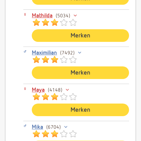
Mathilda
5034
Merken
Maximilian
7492
Merken
Maya
4148
Merken
Mika
6704