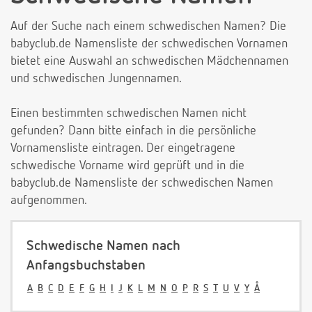
Auf der Suche nach einem schwedischen Namen? Die
babyclub.de Namensliste der schwedischen Vornamen
bietet eine Auswahl an schwedischen Mädchennamen
und schwedischen Jungennamen.
Einen bestimmten schwedischen Namen nicht
gefunden? Dann bitte einfach in die persönliche
Vornamensliste eintragen. Der eingetragene
schwedische Vorname wird geprüft und in die
babyclub.de Namensliste der schwedischen Namen
aufgenommen.
Schwedische Namen nach
Anfangsbuchstaben
A
B
C
D
E
F
G
H
I
J
K
L
M
N
O
P
R
S
T
U
V
Y
Å