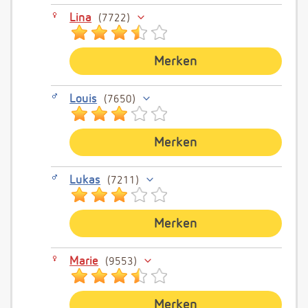
Lina
7722
Merken
Louis
7650
Merken
Lukas
7211
Merken
Marie
9553
Merken