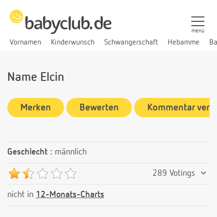
menü
Vornamen
Kinderwunsch
Schwangerschaft
Hebamme
Ba
Name Elcin
Merken
Bewerten
Kommentar verf
Geschlecht :
männlich
289 Votings
nicht in
12-Monats-Charts