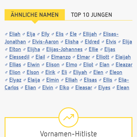
ÄHNLICHE NAMEN
TOP 10 JUNGEN
Eliah
Elja
Elly
Elis
Ele
Ellijah
Elisas-
Jonathan
Elvis-Aaron
Elisha
Eldred
Elvis
Elija
Elton
Elijha
Elijas-Johannes
Ellie
Eljas
Elessedil
Elail
Elmanzo
Elmar
Elliott
Elaijah
Ellias
Elwin
Elison
Elmo
Eliot
Elan
Eleazar
Elion
Elson
Elrik
Eli
Eliyah
Elen
Eleon
Elyaz
Elaija
Elmin
Elliah
Elisas
Ellis
Elia-
Carlos
Elian
Elvin
Elko
Eleasar
Elyes
Elean
Vornamen-Hitliste