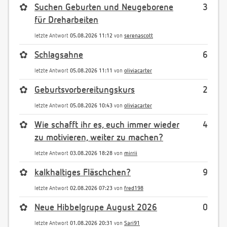
✿
Suchen Geburten und Neugeborene
3
für Dreharbeiten
letzte Antwort
05.08.2026 11:12
von
serenascott
✿
Schlagsahne
6
letzte Antwort
05.08.2026 11:11
von
oliviacarter
✿
Geburtsvorbereitungskurs
2
letzte Antwort
05.08.2026 10:43
von
oliviacarter
✿
Wie schafft ihr es, euch immer wieder
4
zu motivieren, weiter zu machen?
letzte Antwort
03.08.2026 18:28
von
mirrii
✿
kalkhaltiges Fläschchen?
9
letzte Antwort
02.08.2026 07:23
von
fred198
✿
Neue Hibbelgrupe August 2026
0
letzte Antwort
01.08.2026 20:31
von
Sari91