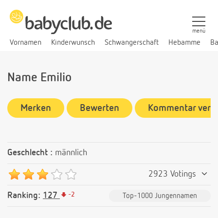
menü
Vornamen
Kinderwunsch
Schwangerschaft
Hebamme
Ba
Name Emilio
Merken
Bewerten
Kommentar verf
Geschlecht :
männlich
2923 Votings
Ranking:
127
-
2
Top-1000 Jungennamen