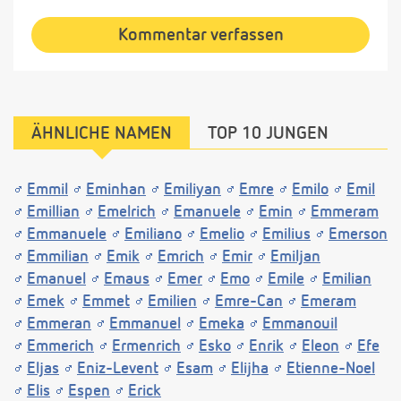
Kommentar verfassen
ÄHNLICHE NAMEN
TOP 10 JUNGEN
Emmil
Eminhan
Emiliyan
Emre
Emilo
Emil
Emillian
Emelrich
Emanuele
Emin
Emmeram
Emmanuele
Emiliano
Emelio
Emilius
Emerson
Emmilian
Emik
Emrich
Emir
Emiljan
Emanuel
Emaus
Emer
Emo
Emile
Emilian
Emek
Emmet
Emilien
Emre-Can
Emeram
Emmeran
Emmanuel
Emeka
Emmanouil
Emmerich
Ermenrich
Esko
Enrik
Eleon
Efe
Eljas
Eniz-Levent
Esam
Elijha
Etienne-Noel
Elis
Espen
Erick