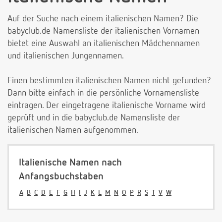
Auf der Suche nach einem italienischen Namen? Die
babyclub.de Namensliste der italienischen Vornamen
bietet eine Auswahl an italienischen Mädchennamen
und italienischen Jungennamen.
Einen bestimmten italienischen Namen nicht gefunden?
Dann bitte einfach in die persönliche Vornamensliste
eintragen. Der eingetragene italienische Vorname wird
geprüft und in die babyclub.de Namensliste der
italienischen Namen aufgenommen.
Italienische Namen nach
Anfangsbuchstaben
A
B
C
D
E
F
G
H
I
J
K
L
M
N
O
P
R
S
T
V
W