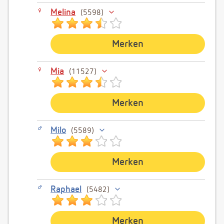
Melina
5598
Merken
Mia
11527
Merken
Milo
5589
Merken
Raphael
5482
Merken