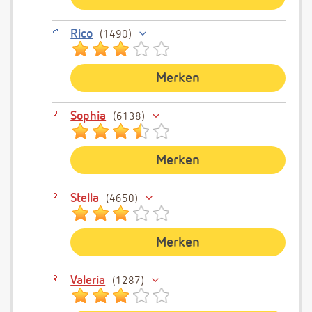
Rico
1490
Merken
Sophia
6138
Merken
Stella
4650
Merken
Valeria
1287