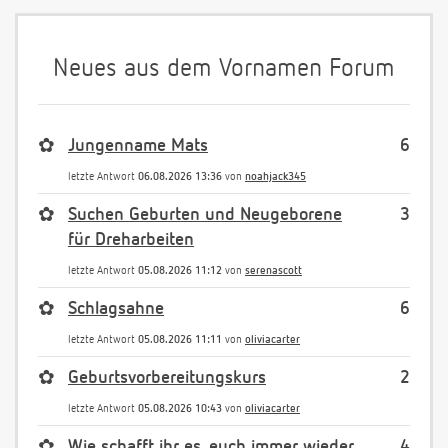
Neues aus dem Vornamen Forum
✿
Jungenname Mats
6
letzte Antwort
06.08.2026 13:36
von
noahjack345
✿
Suchen Geburten und Neugeborene
3
für Dreharbeiten
letzte Antwort
05.08.2026 11:12
von
serenascott
✿
Schlagsahne
6
letzte Antwort
05.08.2026 11:11
von
oliviacarter
✿
Geburtsvorbereitungskurs
2
letzte Antwort
05.08.2026 10:43
von
oliviacarter
✿
Wie schafft ihr es, euch immer wieder
4