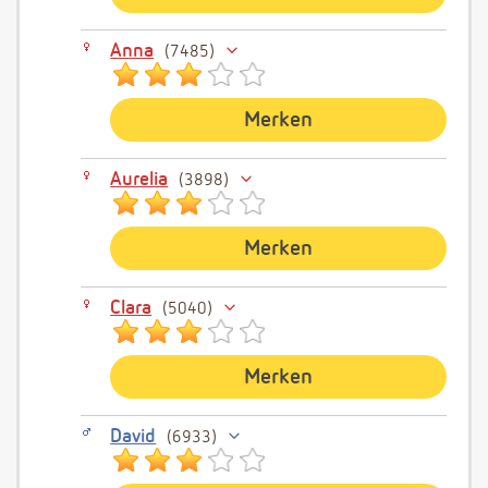
Anna
7485
Merken
Aurelia
3898
Merken
Clara
5040
Merken
David
6933