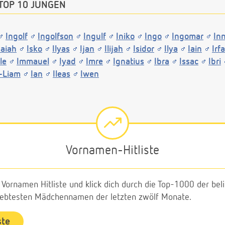
TOP 10 JUNGEN
Ingolf
Ingolfson
Ingulf
Iniko
Ingo
Ingomar
In
saiah
Isko
Ilyas
Ijan
Ilijah
Isidor
Ilya
Iain
Irf
lle
Immauel
Iyad
Imre
Ignatius
Ibra
Issac
Ibri
h-Liam
Ian
Ileas
Iwen
Vornamen-Hitliste
e Vornamen Hitliste und klick dich durch die Top-1000 der b
liebtesten Mädchennamen der letzten zwölf Monate.
ste