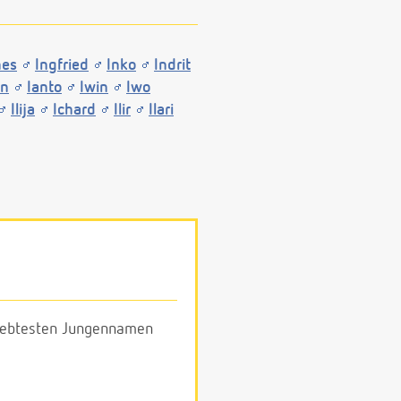
nes
Ingfried
Inko
Indrit
an
Ianto
Iwin
Iwo
Ilija
Ichard
Ilir
Ilari
eliebtesten Jungennamen