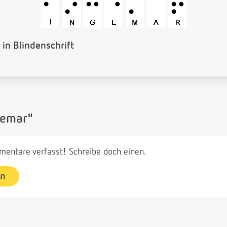
s Barcode
gemar"
entare verfasst! Schreibe doch einen.
en