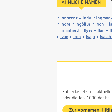
ÄHNLICHE NAMEN
Innozenz
Indy
Ingmar
Indra
Ingólfur
Irion
I
Irminfried
Ilyes
Ilan
I
Ivan
Iron
Isaja
Isaia
Entdecke jetzt die aktuell
oder die Top-1000 der be
Zur Vornamen-Hitli