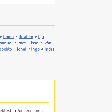
Immo
Ibrahim
Ilja
manuel
Imre
Issa
Iván
ppolito
Ionel
Ingo
Indra
eliebtesten Jungennamen