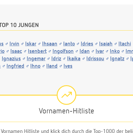
TOP 10 JUNGEN
us
Irvin
Iskar
Ihsaan
Ianto
Idries
Isaiah
Itachi
rio
Isaac
Isenbert
Ingolfson
Idan
Ivar
Inko
Im
Ignazius
Ingemar
Idriz
Ikaika
Idrissou
Ignatz
I
s
Ingfried
Ihno
Iland
Ives
Vornamen-Hitliste
e Vornamen Hitliste und klick dich durch die Top-1000 der b