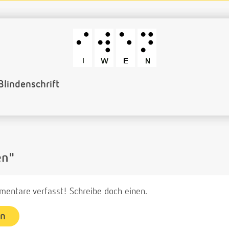
rcode
en"
entare verfasst! Schreibe doch einen.
en