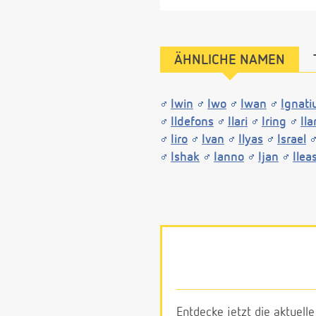
ÄHNLICHE NAMEN
Iwin
Iwo
Iwan
Ignati
Ildefons
Ilari
Iring
Ila
Iiro
Ivan
Ilyas
Israel
Ishak
Ianno
Ijan
Ilea
Entdecke jetzt die aktuell