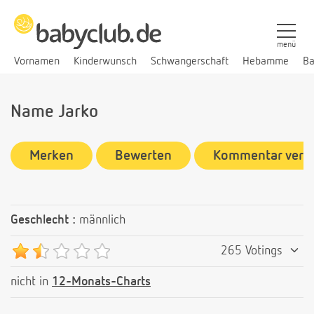
menü
Vornamen
Kinderwunsch
Schwangerschaft
Hebamme
Ba
Name Jarko
Merken
Bewerten
Kommentar verf
Geschlecht :
männlich
265 Votings
nicht in
12-Monats-Charts