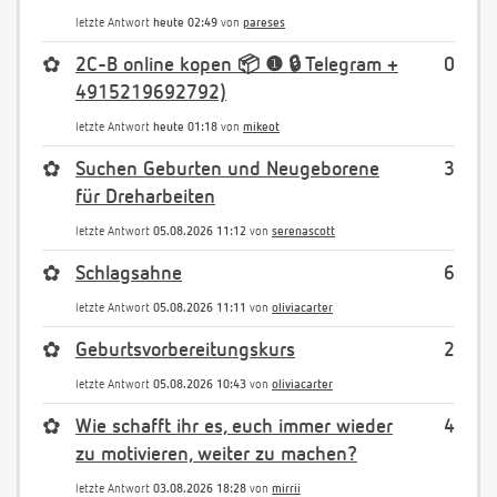
letzte Antwort
heute 02:49
von
pareses
✿
2C-B online kopen 📦 ❶ 🔒 Telegram +
0
4915219692792)
letzte Antwort
heute 01:18
von
mikeot
✿
Suchen Geburten und Neugeborene
3
für Dreharbeiten
letzte Antwort
05.08.2026 11:12
von
serenascott
✿
Schlagsahne
6
letzte Antwort
05.08.2026 11:11
von
oliviacarter
✿
Geburtsvorbereitungskurs
2
letzte Antwort
05.08.2026 10:43
von
oliviacarter
✿
Wie schafft ihr es, euch immer wieder
4
zu motivieren, weiter zu machen?
letzte Antwort
03.08.2026 18:28
von
mirrii