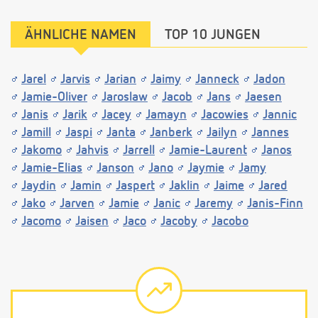
ÄHNLICHE NAMEN
TOP 10 JUNGEN
Jarel
Jarvis
Jarian
Jaimy
Janneck
Jadon
Jamie-Oliver
Jaroslaw
Jacob
Jans
Jaesen
Janis
Jarik
Jacey
Jamayn
Jacowies
Jannic
Jamill
Jaspi
Janta
Janberk
Jailyn
Jannes
Jakomo
Jahvis
Jarrell
Jamie-Laurent
Janos
Jamie-Elias
Janson
Jano
Jaymie
Jamy
Jaydin
Jamin
Jaspert
Jaklin
Jaime
Jared
Jako
Jarven
Jamie
Janic
Jaremy
Janis-Finn
Jacomo
Jaisen
Jaco
Jacoby
Jacobo