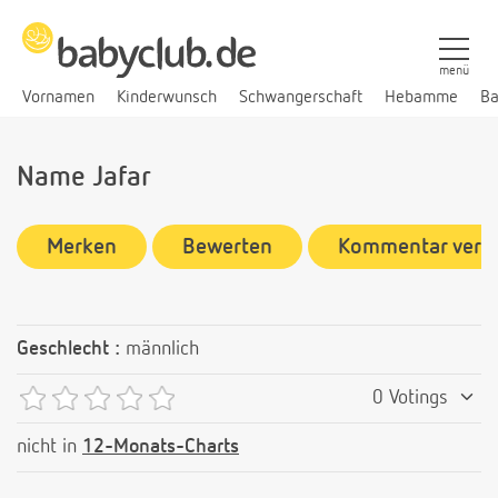
menü
Vornamen
Kinderwunsch
Schwangerschaft
Hebamme
Ba
Name Jafar
Merken
Bewerten
Kommentar verf
Geschlecht :
männlich
0 Votings
nicht in
12-Monats-Charts