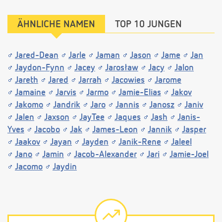
ÄHNLICHE NAMEN
TOP 10 JUNGEN
Jared-Dean
Jarle
Jaman
Jason
Jame
Jan
Jaydon-Fynn
Jacey
Jarosław
Jacy
Jalon
Jareth
Jared
Jarrah
Jacowies
Jarome
Jamaine
Jarvis
Jarmo
Jamie-Elias
Jakov
Jakomo
Jandrik
Jaro
Jannis
Janosz
Janiv
Jalen
Jaxson
JayTee
Jaques
Jash
Janis-
Yves
Jacobo
Jak
James-Leon
Jannik
Jasper
Jaakov
Jayan
Jayden
Janik-Rene
Jaleel
Jano
Jamin
Jacob-Alexander
Jari
Jamie-Joel
Jacomo
Jaydin