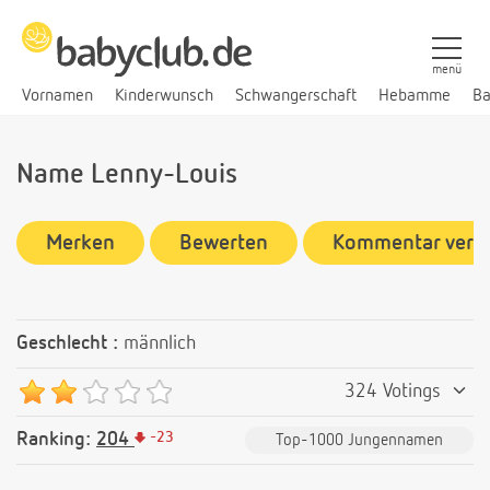
menü
Vornamen
Kinderwunsch
Schwangerschaft
Hebamme
Ba
Name Lenny-Louis
Merken
Bewerten
Kommentar verf
Geschlecht :
männlich
324 Votings
Ranking:
204
-
23
Top-1000 Jungennamen