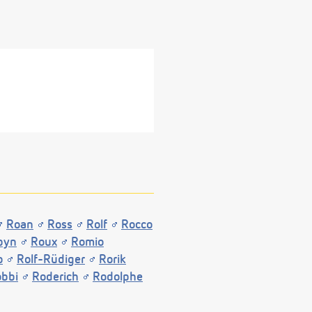
Roan
Ross
Rolf
Rocco
byn
Roux
Romio
o
Rolf-Rüdiger
Rorik
bbi
Roderich
Rodolphe