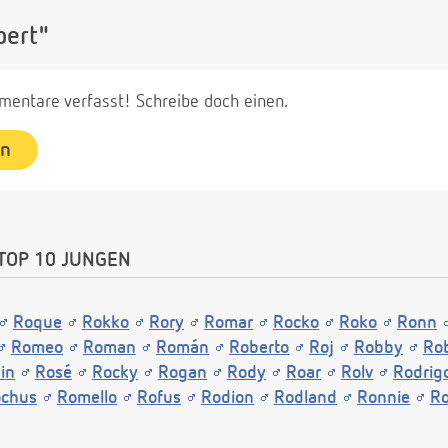
bert"
entare verfasst! Schreibe doch einen.
en
TOP 10 JUNGEN
Roque
Rokko
Rory
Romar
Rocko
Roko
Ronn
Romeo
Roman
Román
Roberto
Roj
Robby
Ro
in
Rosé
Rocky
Rogan
Rody
Roar
Rolv
Rodrig
chus
Romello
Rofus
Rodion
Rodland
Ronnie
Ro