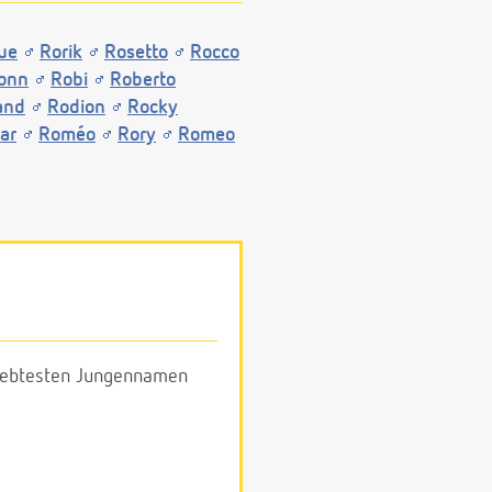
ue
Rorik
Rosetto
Rocco
onn
Robi
Roberto
and
Rodion
Rocky
ar
Roméo
Rory
Romeo
eliebtesten Jungennamen