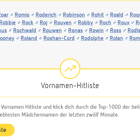
Roar
Romio
Roderich
Robinson
Rohit
Roald
Roq
Robbie
Rock
Roj
Rouven
Robby
Roch
Roux
R
hus
Rochwald
Rouwen
Ronas
Rowin
Ross
Rodl
ooney
Roland
Roshan-Cord
Rodolphe
Rolan
Rom
Vornamen-Hitliste
e Vornamen Hitliste und klick dich durch die Top-1000 der b
liebtesten Mädchennamen der letzten zwölf Monate.
ste