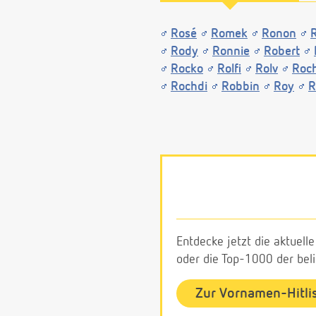
Rosé
Romek
Ronon
Rody
Ronnie
Robert
Rocko
Rolfi
Rolv
Roc
Rochdi
Robbin
Roy
R
Entdecke jetzt die aktuell
oder die Top-1000 der be
Zur Vornamen-Hitli