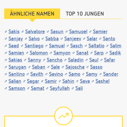
ÄHNLICHE NAMEN
TOP 10 JUNGEN
Sakis
Salvatore
Sasun
Samuoel
Samier
Sanjay
Salvo
Sabba
Sanjeev
Salar
Santo
Saad
Santiago
Samual
Sasch
Saltatio
Salim
Samian
Salomon
Samyon
Sanat
Sarp
Sadik
Sakias
Sanny
Sancho
Saladin
Saul
Safar
Sarugan
Saban
Sale
Sajoscha
Sasso
Santino
Savith
Savino
Samo
Samy
Sander
Salian
Sagar
Samir
Sahin
Sava
Sashel
Samson
Samat
Sayfullah
Sali