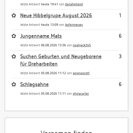
letzte Antwort
heute 19:41
von
danaholland
✿
Neue Hibbelgrupe August 2026
1
letzte Antwort
heute 13:09
von
Aufeinneues
✿
Jungenname Mats
6
letzte Antwort
06.08.2026 13:36
von
noahjack345
✿
Suchen Geburten und Neugeborene
3
für Dreharbeiten
letzte Antwort
05.08.2026 11:12
von
serenascott
✿
Schlagsahne
6
letzte Antwort
05.08.2026 11:11
von
oliviacarter