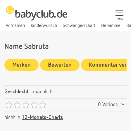
menü
Vornamen
Kinderwunsch
Schwangerschaft
Hebamme
Ba
Name Sabruta
Merken
Bewerten
Kommentar verf
Geschlecht :
männlich
0 Votings
nicht in
12-Monats-Charts