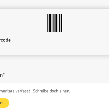
rcode
m"
entare verfasst! Schreibe doch einen.
en