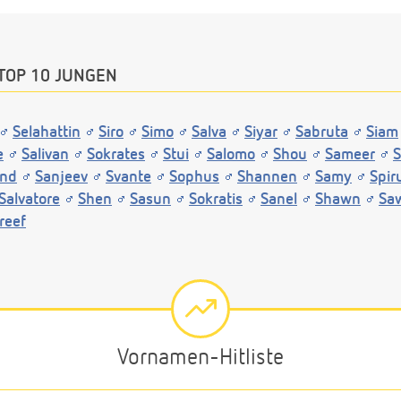
TOP 10 JUNGEN
Selahattin
Siro
Simo
Salva
Siyar
Sabruta
Siam
e
Salivan
Sokrates
Stui
Salomo
Shou
Sameer
S
nd
Sanjeev
Svante
Sophus
Shannen
Samy
Spir
Salvatore
Shen
Sasun
Sokratis
Sanel
Shawn
Sa
reef
Vornamen-Hitliste