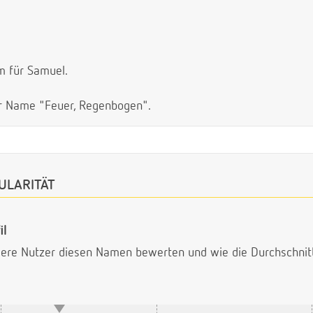
m für Samuel.
er Name "Feuer, Regenbogen".
ULARITÄT
il
ndere Nutzer diesen Namen bewerten und wie die Durchschni