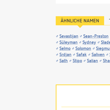
ÄHNLICHE NAMEN
Sevastijan
Sean-Preston
Süleyman
Sydney
Slad
Selmo
Solomon
Siegmu
Srdjan
Safak
Saliven
Sath
Stipo
Salian
Sha