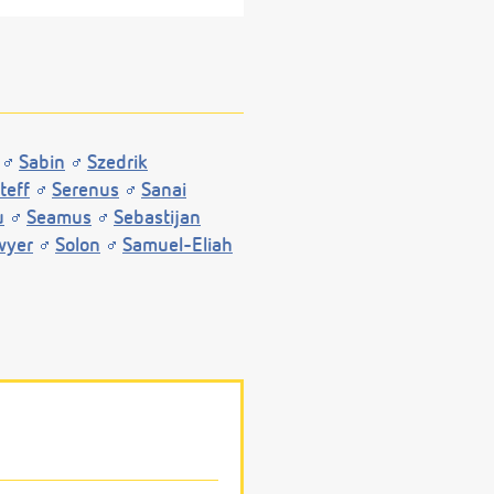
Sabin
Szedrik
teff
Serenus
Sanai
u
Seamus
Sebastijan
wyer
Solon
Samuel-Eliah