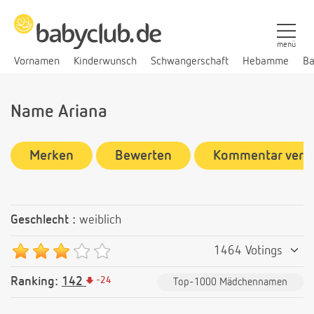
menü
Vornamen
Kinderwunsch
Schwangerschaft
Hebamme
Ba
Name Ariana
Merken
Bewerten
Kommentar verf
Geschlecht :
weiblich
1464 Votings
Ranking:
142
-
24
Top-1000 Mädchennamen