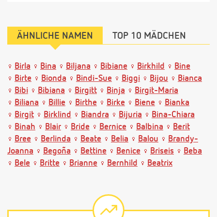
ÄHNLICHE NAMEN
TOP 10 MÄDCHEN
Birla
Bina
Biljana
Bibiane
Birkhild
Bine
Birte
Bionda
Bindi-Sue
Biggi
Bijou
Bianca
Bibi
Bibiana
Birgitt
Binja
Birgit-Maria
Biliana
Billie
Birthe
Birke
Biene
Bianka
Birgit
Birklind
Biandra
Bijuria
Bina-Chiara
Binah
Blair
Bride
Bernice
Balbina
Berit
Bree
Berlinda
Beate
Belia
Balou
Brandy-
Joanna
Begoña
Bettine
Benice
Briseis
Beba
Bele
Britte
Brianne
Bernhild
Beatrix