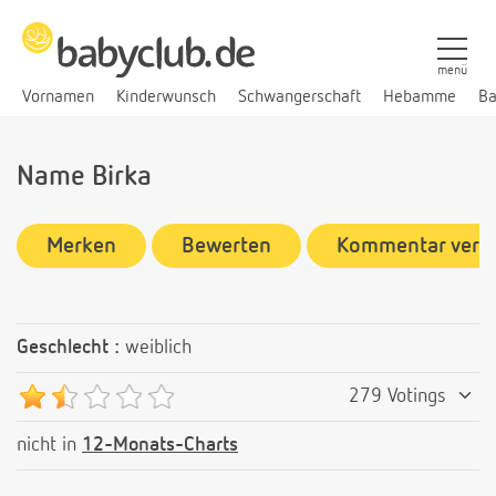
menü
Vornamen
Kinderwunsch
Schwangerschaft
Hebamme
Ba
Name Birka
Merken
Bewerten
Kommentar verf
Geschlecht :
weiblich
279 Votings
nicht in
12-Monats-Charts