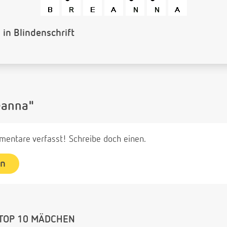
s Barcode
eanna"
entare verfasst! Schreibe doch einen.
en
TOP 10 MÄDCHEN