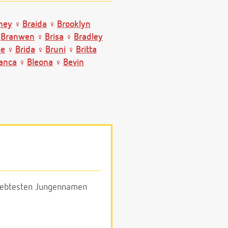
ney
Braida
Brooklyn
Branwen
Brisa
Bradley
ie
Brida
Bruni
Britta
anca
Bleona
Bevin
eliebtesten Jungennamen