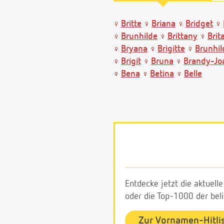
Britte
Briana
Bridget
Brunhilde
Brittany
Brit
Bryana
Brigitte
Brunhil
Brigit
Bruna
Brandy-Jo
Bena
Betina
Belle
Entdecke jetzt die aktuell
oder die Top-1000 der be
Zur Vornamen-Hitli