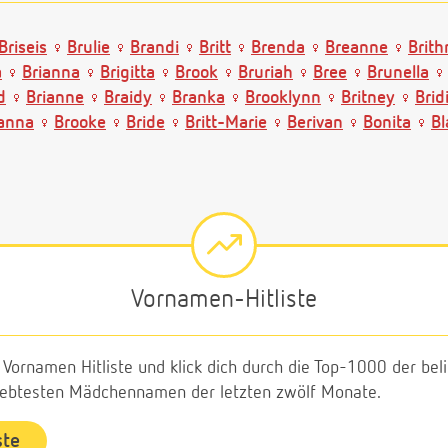
Briseis
Brulie
Brandi
Britt
Brenda
Breanne
Brith
a
Brianna
Brigitta
Brook
Bruriah
Bree
Brunella
d
Brianne
Braidy
Branka
Brooklynn
Britney
Brid
anna
Brooke
Bride
Britt-Marie
Berivan
Bonita
Bl
Vornamen-Hitliste
e Vornamen Hitliste und klick dich durch die Top-1000 der b
liebtesten Mädchennamen der letzten zwölf Monate.
ste