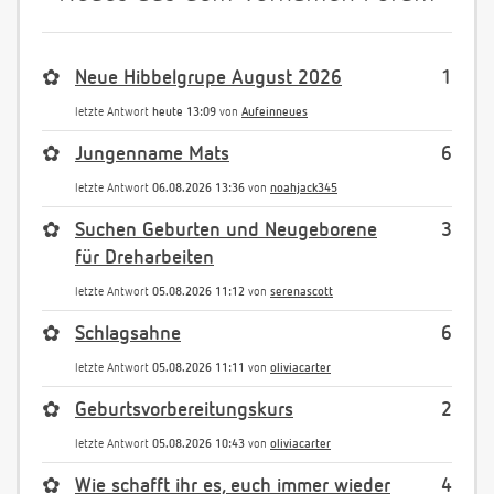
✿
Neue Hibbelgrupe August 2026
1
letzte Antwort
heute 13:09
von
Aufeinneues
✿
Jungenname Mats
6
letzte Antwort
06.08.2026 13:36
von
noahjack345
✿
Suchen Geburten und Neugeborene
3
für Dreharbeiten
letzte Antwort
05.08.2026 11:12
von
serenascott
✿
Schlagsahne
6
letzte Antwort
05.08.2026 11:11
von
oliviacarter
✿
Geburtsvorbereitungskurs
2
letzte Antwort
05.08.2026 10:43
von
oliviacarter
✿
Wie schafft ihr es, euch immer wieder
4