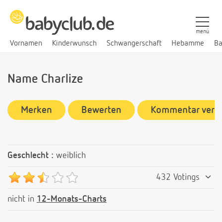
menü
Vornamen
Kinderwunsch
Schwangerschaft
Hebamme
Ba
Name Charlize
Merken
Bewerten
Kommentar verf
Geschlecht :
weiblich
432 Votings
nicht in
12-Monats-Charts