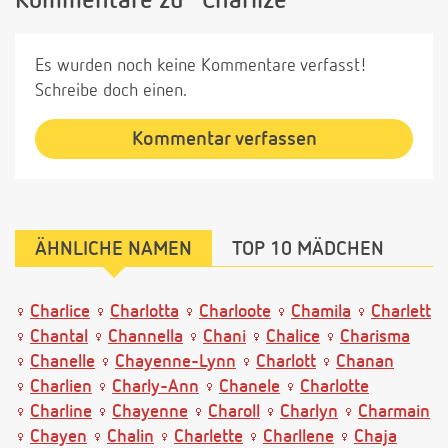
Kommentare zu "Charlize"
Es wurden noch keine Kommentare verfasst!
Schreibe doch einen.
Kommentar verfassen
ÄHNLICHE NAMEN
TOP 10 MÄDCHEN
Charlice
Charlotta
Charloote
Chamila
Charlett
Chantal
Channella
Chani
Chalice
Charisma
Chanelle
Chayenne-Lynn
Charlott
Chanan
Charlien
Charly-Ann
Chanele
Charlotte
Charline
Chayenne
Charoll
Charlyn
Charmain
Chayen
Chalin
Charlette
Charllene
Chaja