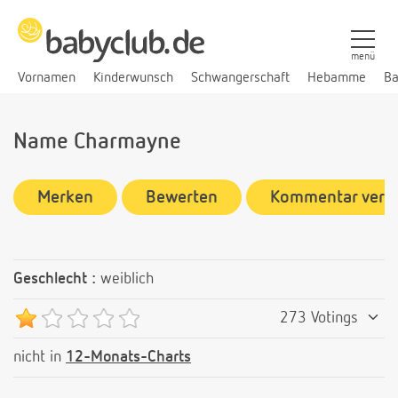
menü
Vornamen
Kinderwunsch
Schwangerschaft
Hebamme
Ba
Name Charmayne
Merken
Bewerten
Kommentar verf
Geschlecht :
weiblich
273 Votings
nicht in
12-Monats-Charts