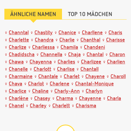
ÄHNLICHE NAMEN
TOP 10 MÄDCHEN
Channtal
Chastity
Chanice
Charllene
Charis
Charlette
Chandra
Charlie
Chanthal
Charisse
Charlize
Charliessa
Chamila
Chandeni
Chadidscha
Channella
Chaja
Chantal
Charon
Chawa
Chayenna
Charlies
Charlizee
Charlien
Chanelle
Charlott
Charlise
Chantall
Charmaine
Chantale
Charlet
Chayene
Charoll
Chava
Charlot
Charlene
Chantal-Monique
Charlice
Chaline
Charly-Ann
Charlyn
Charlène
Chasey
Charma
Chayenne
Charla
Chanel
Charley
Charlett
Charisma