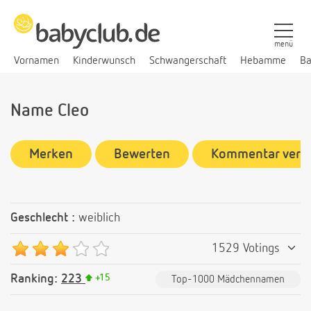
menü
Vornamen
Kinderwunsch
Schwangerschaft
Hebamme
Ba
Name Cleo
Merken
Bewerten
Kommentar verf
Geschlecht :
weiblich
1529 Votings
Ranking:
223
+
15
Top-1000 Mädchennamen