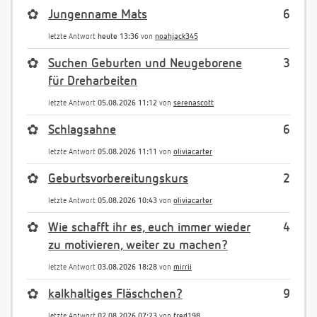
✿
Jungenname Mats
6
letzte Antwort
heute 13:36
von
noahjack345
✿
Suchen Geburten und Neugeborene
3
für Dreharbeiten
letzte Antwort
05.08.2026 11:12
von
serenascott
✿
Schlagsahne
6
letzte Antwort
05.08.2026 11:11
von
oliviacarter
✿
Geburtsvorbereitungskurs
2
letzte Antwort
05.08.2026 10:43
von
oliviacarter
✿
Wie schafft ihr es, euch immer wieder
4
zu motivieren, weiter zu machen?
letzte Antwort
03.08.2026 18:28
von
mirrii
✿
kalkhaltiges Fläschchen?
9
letzte Antwort
02.08.2026 07:23
von
fred198