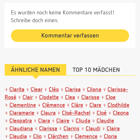
Es wurden noch keine Kommentare verfasst!
Schreibe doch einen.
Kommentar verfassen
ÄHNLICHE NAMEN
TOP 10 MÄDCHEN
Clarita
Clear
Cléo
Clarisa
Cliona
Clarissa-
Rosé
Clair
Clodette
Clea
Clarisse
Cloe
Clementine
Clémence
Cläre
Clare
Clodhilde
Claramarie
Claura
Cloé-Rachel
Cloé
Cleona
Cleopatra
Clara
Claire
Cliuda
Claudie
Claudiana
Clarissa
Clarins
Claudi
Claira
Claudia
Clio
Clärchen
Clemence
Cloria