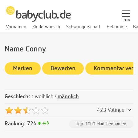
menü
Vornamen
Kinderwunsch
Schwangerschaft
Hebamme
Ba
Name Conny
Merken
Bewerten
Kommentar verf
Geschlecht :
weiblich /
männlich
423 Votings
Ranking:
724
+
48
Top-1000 Mädchennamen