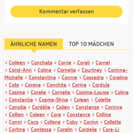
Kommentar verfassen
ÄHNLICHE NAMEN
TOP 10 MÄDCHEN
Colleen
Conchata
Corrie
Corali
Cornel
Corol-Ann
Coline
Cornelja
Courtney
Corinna-
Michelle
Constantina
Connie
Cossadra
Coraline
Cote
Corona
Conchita
Corina
Cordula
Cosima
Coralie
Cornelia
Cosima-Louise
Colina
Constantia
Cosma-Shiva
Colean
Colette
Consilia
Cordélia
Colien
Constanze
Corinne
Collien
Coleen
Cora
Constance
Colline
Conni
Coco
Collene
Coby
Corinn
Collette
Cortina
Contessa
Coralin
Cordelia
Cora-Li