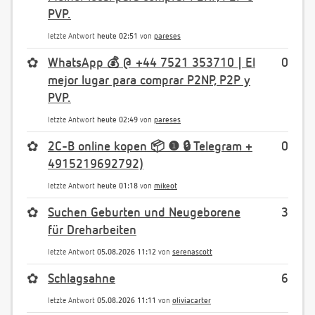
PVP.
letzte Antwort
heute 02:51
von
pareses
✿
WhatsApp 💰 @ +44 7521 353710 | El
0
mejor lugar para comprar P2NP, P2P y
PVP.
letzte Antwort
heute 02:49
von
pareses
✿
2C-B online kopen 📦 ❶ 🔒 Telegram +
0
4915219692792)
letzte Antwort
heute 01:18
von
mikeot
✿
Suchen Geburten und Neugeborene
3
für Dreharbeiten
letzte Antwort
05.08.2026 11:12
von
serenascott
✿
Schlagsahne
6
letzte Antwort
05.08.2026 11:11
von
oliviacarter