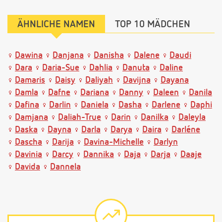
ÄHNLICHE NAMEN
TOP 10 MÄDCHEN
Dawina
Danjana
Danisha
Dalene
Daudi
Dara
Daria-Sue
Dahlia
Danuta
Daline
Damaris
Daisy
Daliyah
Davijna
Dayana
Damla
Dafne
Dariana
Danny
Daleen
Danila
Dafina
Darlin
Daniela
Dasha
Darlene
Daphi
Damjana
Daliah-True
Darin
Danilka
Daleyla
Daska
Dayna
Darla
Darya
Daira
Darléne
Dascha
Darija
Davina-Michelle
Darlyn
Davinia
Darcy
Dannika
Daja
Darja
Daaje
Davida
Dannela