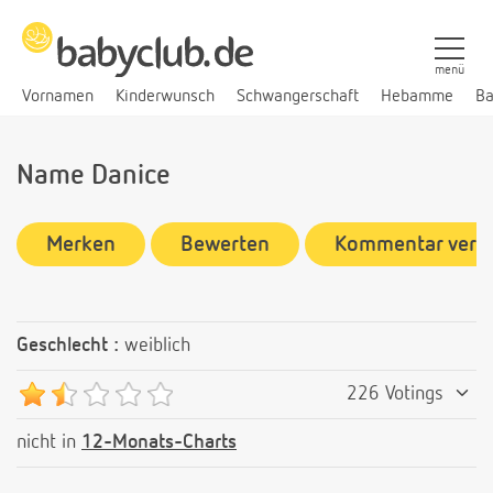
menü
Vornamen
Kinderwunsch
Schwangerschaft
Hebamme
Ba
Name Danice
Merken
Bewerten
Kommentar verf
Geschlecht :
weiblich
226 Votings
nicht in
12-Monats-Charts