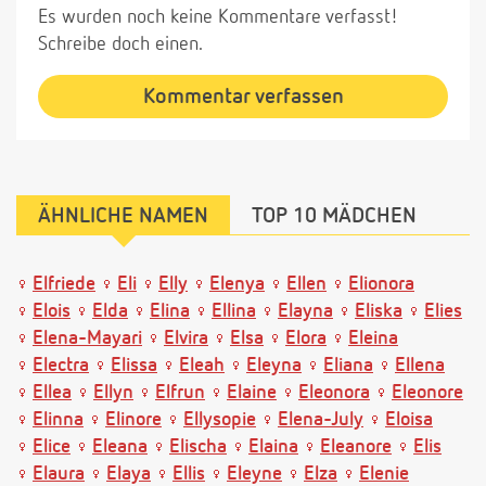
Es wurden noch keine Kommentare verfasst!
Schreibe doch einen.
Kommentar verfassen
ÄHNLICHE NAMEN
TOP 10 MÄDCHEN
Elfriede
Eli
Elly
Elenya
Ellen
Elionora
Elois
Elda
Elina
Ellina
Elayna
Eliska
Elies
Elena-Mayari
Elvira
Elsa
Elora
Eleina
Electra
Elissa
Eleah
Eleyna
Eliana
Ellena
Ellea
Ellyn
Elfrun
Elaine
Eleonora
Eleonore
Elinna
Elinore
Ellysopie
Elena-July
Eloisa
Elice
Eleana
Elischa
Elaina
Eleanore
Elis
Elaura
Elaya
Ellis
Eleyne
Elza
Elenie