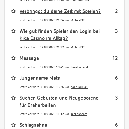
letzte Antwort
07.08.2026 23:20
von
hannahsturm
✿
Verbringst du deine Zeit mit Spielen?
2
letzte Antwort
07.08.2026 21:34
von
Michael32
✿
Wie gut finden Spieler den Login bei
3
Kika Casino im Alltag?
letzte Antwort
07.08.2026 21:32
von
Michael32
✿
Massage
12
letzte Antwort
07.08.2026 19:41
von
danaholland
✿
Jungenname Mats
6
letzte Antwort
06.08.2026 13:36
von
noahjack345
✿
Suchen Geburten und Neugeborene
3
für Dreharbeiten
letzte Antwort
05.08.2026 11:12
von
serenascott
✿
Schlagsahne
6