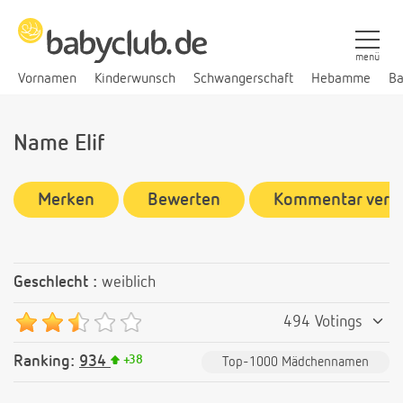
menü
Vornamen
Kinderwunsch
Schwangerschaft
Hebamme
Ba
Name Elif
Merken
Bewerten
Kommentar verf
Geschlecht :
weiblich
494 Votings
Ranking:
934
+
38
Top-1000 Mädchennamen