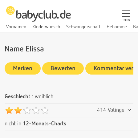
menü
Vornamen
Kinderwunsch
Schwangerschaft
Hebamme
Ba
Name Elissa
Merken
Bewerten
Kommentar verf
Geschlecht :
weiblich
414 Votings
nicht in
12-Monats-Charts