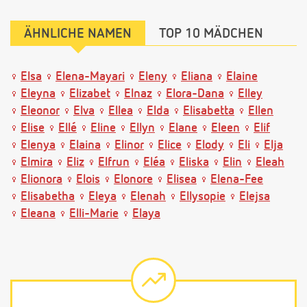
ÄHNLICHE NAMEN
TOP 10 MÄDCHEN
Elsa
Elena-Mayari
Eleny
Eliana
Elaine
Eleyna
Elizabet
Elnaz
Elora-Dana
Elley
Eleonor
Elva
Ellea
Elda
Elisabetta
Ellen
Elise
Ellé
Eline
Ellyn
Elane
Eleen
Elif
Elenya
Elaina
Elinor
Elice
Elody
Eli
Elja
Elmira
Eliz
Elfrun
Eléa
Eliska
Elin
Eleah
Elionora
Elois
Elonore
Elisea
Elena-Fee
Elisabetha
Eleya
Elenah
Ellysopie
Elejsa
Eleana
Elli-Marie
Elaya