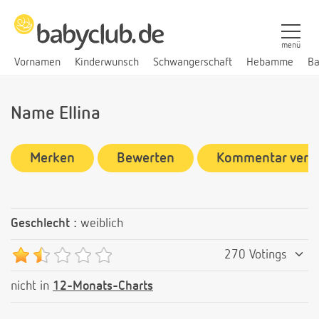
menü
Vornamen
Kinderwunsch
Schwangerschaft
Hebamme
Ba
Name Ellina
Merken
Bewerten
Kommentar verf
Geschlecht :
weiblich
270 Votings
nicht in
12-Monats-Charts