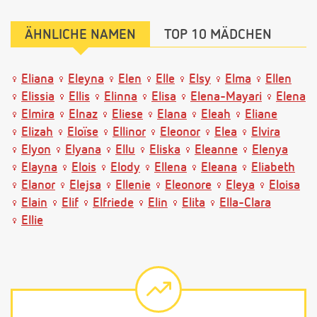
ÄHNLICHE NAMEN
TOP 10 MÄDCHEN
Eliana
Eleyna
Elen
Elle
Elsy
Elma
Ellen
Elissia
Ellis
Elinna
Elisa
Elena-Mayari
Elena
Elmira
Elnaz
Eliese
Elana
Eleah
Eliane
Elizah
Eloïse
Ellinor
Eleonor
Elea
Elvira
Elyon
Elyana
Ellu
Eliska
Eleanne
Elenya
Elayna
Elois
Elody
Ellena
Eleana
Eliabeth
Elanor
Elejsa
Ellenie
Eleonore
Eleya
Eloisa
Elain
Elif
Elfriede
Elin
Elita
Ella-Clara
Ellie