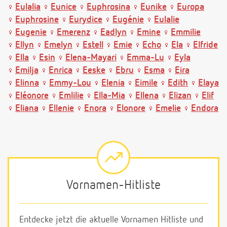
Eulalia
Eunice
Euphrosina
Eunike
Europa
Euphrosine
Eurydice
Eugénie
Eulalie
Eugenie
Emerenz
Eadlyn
Emine
Emmilie
Ellyn
Emelyn
Estell
Emie
Echo
Ela
Elfride
Ella
Esin
Elena-Mayari
Emma-Lu
Eyla
Emilja
Enrica
Eeske
Ebru
Esma
Eira
Elinna
Emmy-Lou
Elenia
Eimile
Edith
Elaya
Eléonore
Emlilie
Ella-Mia
Ellena
Elizan
Elif
Eliana
Ellenie
Enora
Elonore
Emelie
Endora
Vornamen-Hitliste
Entdecke jetzt die aktuelle Vornamen Hitliste und