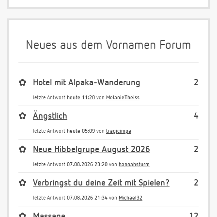
Neues aus dem Vornamen Forum
✿
Hotel mit Alpaka-Wanderung
2
letzte Antwort
heute 11:20
von
MelanieTheiss
✿
Ängstlich
4
letzte Antwort
heute 05:09
von
tragicimpa
✿
Neue Hibbelgrupe August 2026
2
letzte Antwort
07.08.2026 23:20
von
hannahsturm
✿
Verbringst du deine Zeit mit Spielen?
2
letzte Antwort
07.08.2026 21:34
von
Michael32
✿
Massage
12