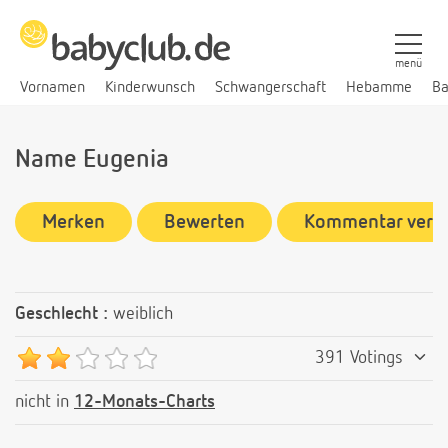
menü
Vornamen
Kinderwunsch
Schwangerschaft
Hebamme
Ba
Name Eugenia
Merken
Bewerten
Kommentar verf
Geschlecht :
weiblich
391 Votings
nicht in
12-Monats-Charts