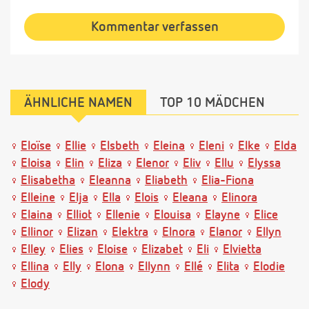
Kommentar verfassen
ÄHNLICHE NAMEN
TOP 10 MÄDCHEN
Eloïse
Ellie
Elsbeth
Eleina
Eleni
Elke
Elda
Eloisa
Elin
Eliza
Elenor
Eliv
Ellu
Elyssa
Elisabetha
Eleanna
Eliabeth
Elia-Fiona
Elleine
Elja
Ella
Elois
Eleana
Elinora
Elaina
Elliot
Ellenie
Elouisa
Elayne
Elice
Ellinor
Elizan
Elektra
Elnora
Elanor
Ellyn
Elley
Elies
Eloise
Elizabet
Eli
Elvietta
Ellina
Elly
Elona
Ellynn
Ellé
Elita
Elodie
Elody