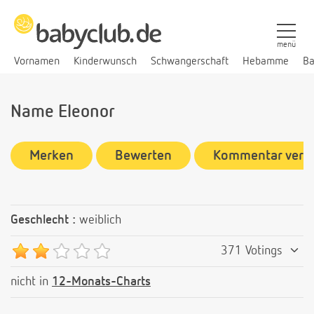
menü
Vornamen
Kinderwunsch
Schwangerschaft
Hebamme
Ba
Name Eleonor
Merken
Bewerten
Kommentar verf
Geschlecht :
weiblich
371 Votings
nicht in
12-Monats-Charts