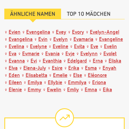
ÄHNLICHE NAMEN
TOP 10 MÄDCHEN
Evien
Evengelina
Evey
Evory
Evelyn-Angel
Evangelina
Evin
Evelyn
Evamaria
Evangeline
Evelina
Evelyne
Eveline
Evita
Eve
Evelin
Eva
Evmarie
Evania
Evje
Evelynn
Evolet
Evanna
Evi
Evanthia
Edelgard
Erna
Eliska
Elva
Elena-July
Esire
Erika
Esma
Enyah
Eden
Elisabetta
Emelie
Else
Eléonore
Eileen
Emilya
Ellybie
Emmilya
Eriona
Elenie
Emmy
Ewelin
Emliy
Emna
Eika