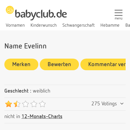
menü
Vornamen
Kinderwunsch
Schwangerschaft
Hebamme
Ba
Name Evelinn
Merken
Bewerten
Kommentar verf
Geschlecht :
weiblich
275 Votings
nicht in
12-Monats-Charts