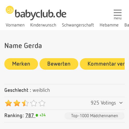
menü
Vornamen
Kinderwunsch
Schwangerschaft
Hebamme
Ba
Name Gerda
Merken
Bewerten
Kommentar verf
Geschlecht :
weiblich
925 Votings
Ranking:
787
+
34
Top-1000 Mädchennamen