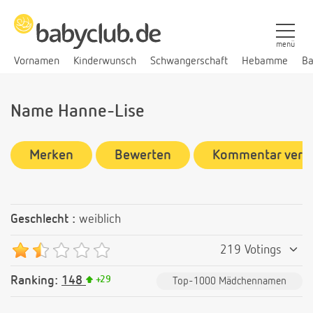
menü
Vornamen
Kinderwunsch
Schwangerschaft
Hebamme
Ba
Name Hanne-Lise
Merken
Bewerten
Kommentar verf
Geschlecht :
weiblich
219 Votings
Ranking:
148
+
29
Top-1000 Mädchennamen