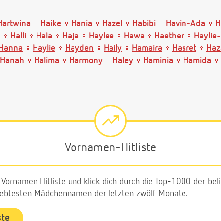
Hartwina
Haike
Hania
Hazel
Habibi
Havin-Ada
H
e
Halli
Hala
Haja
Haylee
Hawa
Haether
Haylie-
Hanna
Haylie
Hayden
Haily
Hamaira
Hasret
Haz
Hanah
Halima
Harmony
Haley
Haminia
Hamida
Vornamen-Hitliste
e Vornamen Hitliste und klick dich durch die Top-1000 der b
liebtesten Mädchennamen der letzten zwölf Monate.
ste