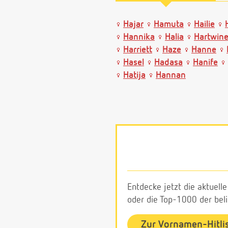
Hajar
Hamuta
Hailie
Hannika
Halia
Hartwin
Harriett
Haze
Hanne
Hasel
Hadasa
Hanife
Hatija
Hannan
Entdecke jetzt die aktuell
oder die Top-1000 der be
Zur Vornamen-Hitli