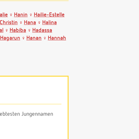
alie
Hanin
Hailie-Estelle
Christin
Hana
Halina
al
Habiba
Hadassa
Hagarun
Hanan
Hannah
eliebtesten Jungennamen