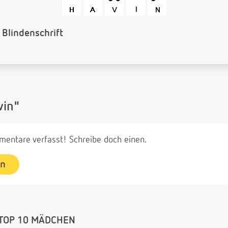
arcode
vin"
entare verfasst! Schreibe doch einen.
en
TOP 10 MÄDCHEN