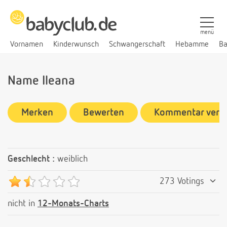
menü
Vornamen
Kinderwunsch
Schwangerschaft
Hebamme
Ba
Name Ileana
Merken
Bewerten
Kommentar verf
Geschlecht :
weiblich
273 Votings
nicht in
12-Monats-Charts