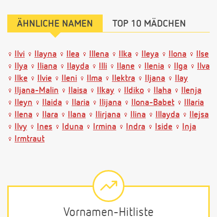
ÄHNLICHE NAMEN
TOP 10 MÄDCHEN
Ilvi
Ilayna
Ilea
Illena
Ilka
Ileya
Ilona
Ilse
Ilya
Iliana
Ilayda
Illi
Ilane
Ilenia
Ilga
Ilva
Ilke
Ilvie
Ileni
Ilma
Ilektra
Iljana
Ilay
Iljana-Malin
Ilaisa
Ilkay
Ildiko
Ilaha
Ilenja
Ileyn
Ilaida
Ilaria
Ilijana
Ilona-Babet
Illaria
Ilena
Ilara
Ilana
Ilirjana
Ilina
Illayda
Ilejsa
Ilvy
Ines
Iduna
Irmina
Indra
Iside
Inja
Irmtraut
Vornamen-Hitliste