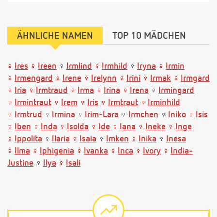
ÄHNLICHE NAMEN
TOP 10 MÄDCHEN
Ires
Ireen
Irmlind
Irmhild
Iryna
Irmin
Irmengard
Irene
Irelynn
Irini
Irmak
Irmgard
Iria
Irmtraud
Irma
Irina
Irena
Irmingard
Irmintraut
Irem
Iris
Irmtraut
Irminhild
Irmtrud
Irmina
Irim-Lara
Irmchen
Iniko
Isis
Iben
Inda
Isolda
Ide
Iana
Ineke
Inge
Ippolita
Ilaria
Isaia
Imken
Inika
Inesa
Ilma
Iphigenia
Ivanka
Inca
Ivory
India-
Justine
Ilya
Isali