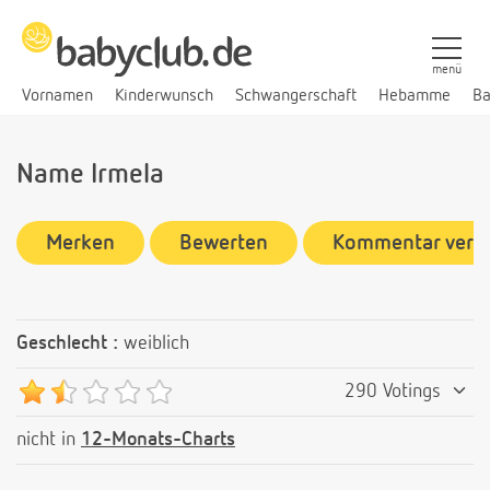
menü
Vornamen
Kinderwunsch
Schwangerschaft
Hebamme
Ba
Name Irmela
Merken
Bewerten
Kommentar verf
Geschlecht :
weiblich
290 Votings
nicht in
12-Monats-Charts