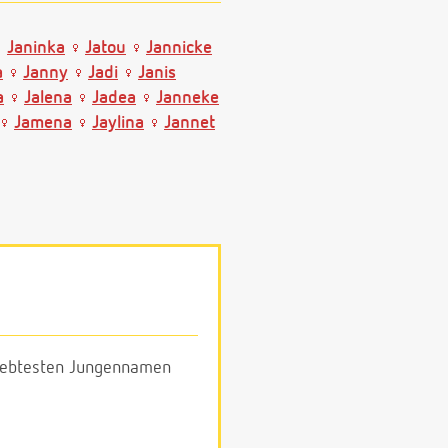
Janinka
Jatou
Jannicke
a
Janny
Jadi
Janis
a
Jalena
Jadea
Janneke
Jamena
Jaylina
Jannet
eliebtesten Jungennamen