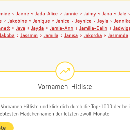
smine
Janne
Jada-Alice
Jannie
Jaimy
Jana
Jale
e
Jakobine
Janique
Janice
Jaynice
Jayla
Jannik
nnett
Java
Jayda
Jamie-Ann
Jamilia-Dalin
Jadwig
Jakoba
Jassmin
Jamilla
Janisa
Jakordia
Jasminda
Vornamen-Hitliste
e Vornamen Hitliste und klick dich durch die Top-1000 der b
liebtesten Mädchennamen der letzten zwölf Monate.
ste