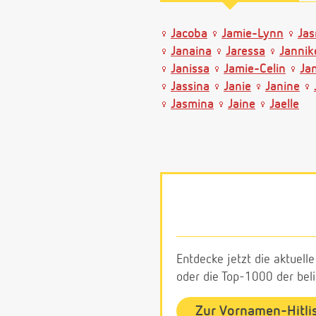
Jacoba
Jamie-Lynn
Ja
Janaina
Jaressa
Jannik
Janissa
Jamie-Celin
Ja
Jassina
Janie
Janine
Jasmina
Jaine
Jaelle
Entdecke jetzt die aktuell
oder die Top-1000 der be
Zur Vornamen-Hitli