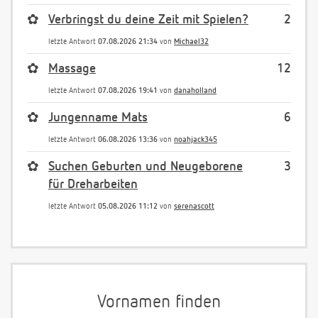
✿
Verbringst du deine Zeit mit Spielen?
2
letzte Antwort
07.08.2026 21:34
von
Michael32
✿
Massage
12
letzte Antwort
07.08.2026 19:41
von
danaholland
✿
Jungenname Mats
6
letzte Antwort
06.08.2026 13:36
von
noahjack345
✿
Suchen Geburten und Neugeborene
3
für Dreharbeiten
letzte Antwort
05.08.2026 11:12
von
serenascott
Vornamen finden