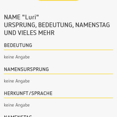
NAME "Luri"
URSPRUNG, BEDEUTUNG, NAMENSTAG
UND VIELES MEHR
BEDEUTUNG
keine Angabe
NAMENSURSPRUNG
keine Angabe
HERKUNFT/SPRACHE
keine Angabe