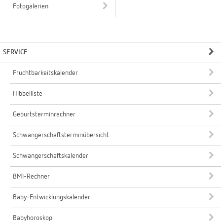
Fotogalerien
SERVICE
Fruchtbarkeitskalender
Hibbelliste
Geburtsterminrechner
Schwangerschaftsterminübersicht
Schwangerschaftskalender
BMI-Rechner
Baby-Entwicklungskalender
Babyhoroskop