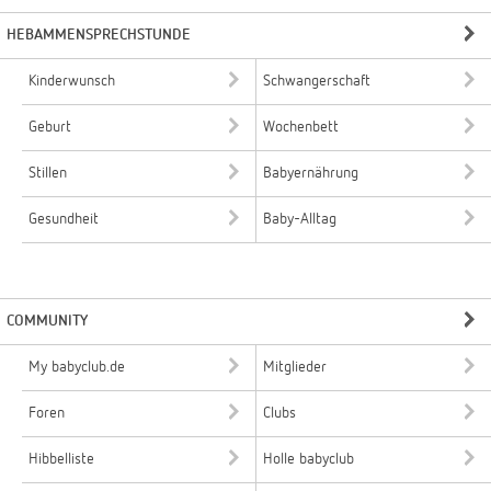
HEBAMMENSPRECHSTUNDE
Kinderwunsch
Schwangerschaft
Geburt
Wochenbett
Stillen
Babyernährung
Gesundheit
Baby-Alltag
COMMUNITY
My babyclub.de
Mitglieder
Foren
Clubs
Hibbelliste
Holle babyclub