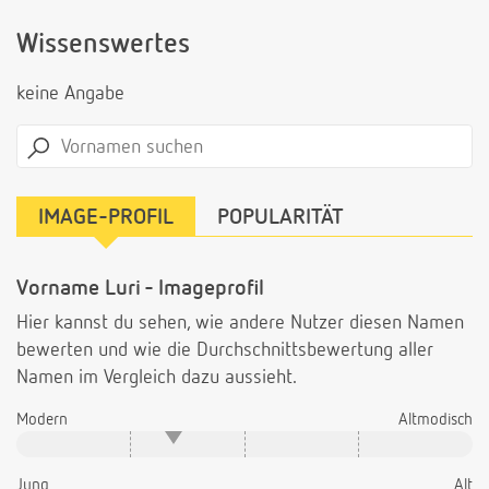
Wissenswertes
keine Angabe
IMAGE-PROFIL
POPULARITÄT
Vorname Luri - Imageprofil
Hier kannst du sehen, wie andere Nutzer diesen Namen
bewerten und wie die Durchschnittsbewertung aller
Namen im Vergleich dazu aussieht.
Modern
Altmodisch
Jung
Alt