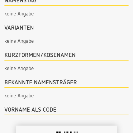
NAMENSTAG
keine Angabe
VARIANTEN
keine Angabe
KURZFORMEN/KOSENAMEN
keine Angabe
BEKANNTE NAMENSTRÄGER
keine Angabe
VORNAME ALS CODE