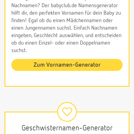
Nachnamen? Der babyclub.de Namensgenerator
hilft dir, den perfekten Vornamen für dein Baby zu
finden! Egal ob du einen Mädchennamen oder
einen Jungennamen suchst. Einfach Nachnamen
eingeben, Geschlecht auswählen, und entscheiden
ob du einen Einzel- oder einen Doppelnamen
suchst.
Zum Vornamen-Generator
Geschwisternamen-Generator