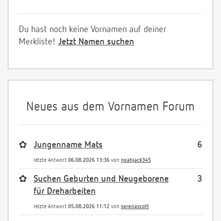
Du hast noch keine Vornamen auf deiner
Merkliste!
Jetzt Namen suchen
Neues aus dem Vornamen Forum
✿
Jungenname Mats
6
letzte Antwort
06.08.2026 13:36
von
noahjack345
✿
Suchen Geburten und Neugeborene
3
für Dreharbeiten
letzte Antwort
05.08.2026 11:12
von
serenascott