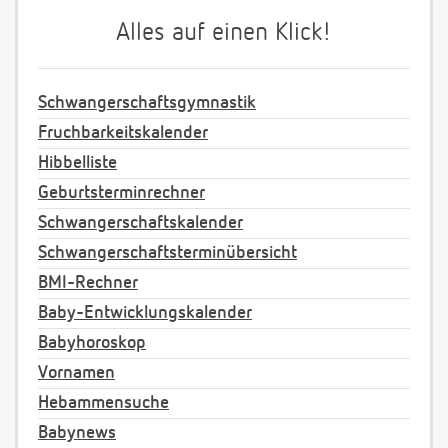
Alles auf einen Klick!
Schwangerschaftsgymnastik
Fruchbarkeitskalender
Hibbelliste
Geburtsterminrechner
Schwangerschaftskalender
Schwangerschaftsterminübersicht
BMI-Rechner
Baby-Entwicklungskalender
Babyhoroskop
Vornamen
Hebammensuche
Babynews