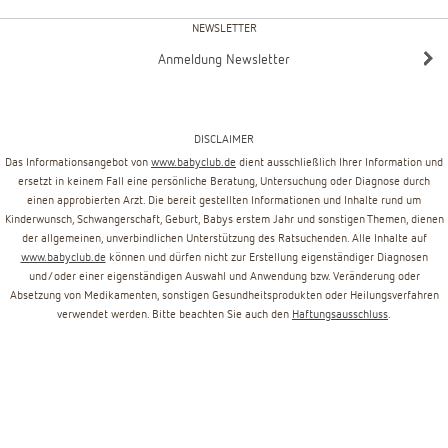
NEWSLETTER
Anmeldung Newsletter
DISCLAIMER
Das Informationsangebot von
www.babyclub.de
dient ausschließlich Ihrer Information und
ersetzt in keinem Fall eine persönliche Beratung, Untersuchung oder Diagnose durch
einen approbierten Arzt. Die bereit gestellten Informationen und Inhalte rund um
Kinderwunsch, Schwangerschaft, Geburt, Babys erstem Jahr und sonstigen Themen, dienen
der allgemeinen, unverbindlichen Unterstützung des Ratsuchenden. Alle Inhalte auf
www.babyclub.de
können und dürfen nicht zur Erstellung eigenständiger Diagnosen
und/oder einer eigenständigen Auswahl und Anwendung bzw. Veränderung oder
Absetzung von Medikamenten, sonstigen Gesundheitsprodukten oder Heilungsverfahren
verwendet werden. Bitte beachten Sie auch den
Haftungsausschluss
.