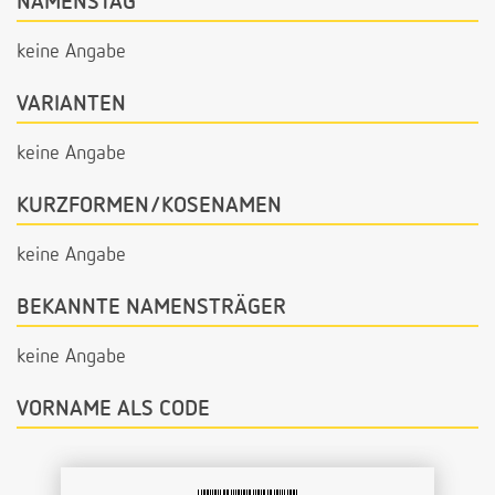
NAMENSTAG
keine Angabe
VARIANTEN
keine Angabe
KURZFORMEN/KOSENAMEN
keine Angabe
BEKANNTE NAMENSTRÄGER
keine Angabe
VORNAME ALS CODE