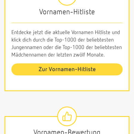
Vornamen-Hitliste
Entdecke jetzt die aktuelle Vornamen Hitliste und
klick dich durch die Top-1000 der beliebtesten
Jungennamen oder die Top-1000 der beliebtesten
Mädchennamen der letzten zwölf Monate.
Zur Vornamen-Hitliste
Vornamen-Bewertung