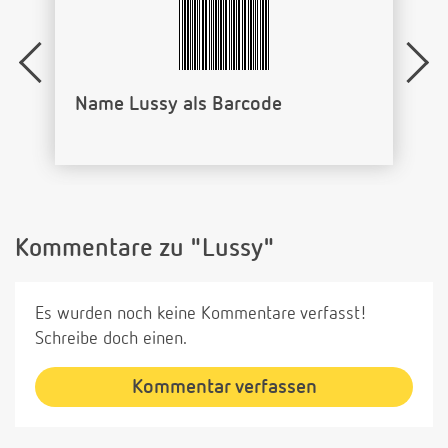
Name Lussy als Barcode
Kommentare zu "Lussy"
Es wurden noch keine Kommentare verfasst!
Schreibe doch einen.
Kommentar verfassen