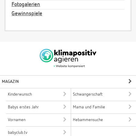
Fotogalerien
Gewinnspiele
MAGAZIN
Kinderwunsch
Schwangerschaft
Babys erstes Jahr
Mama und Familie
Vornamen
Hebammensuche
babyclub.tv