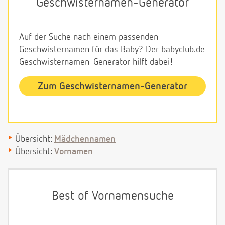
Geschwisternamen-Generator
Auf der Suche nach einem passenden
Geschwisternamen für das Baby? Der babyclub.de
Geschwisternamen-Generator hilft dabei!
Zum Geschwisternamen-Generator
Übersicht:
Mädchennamen
Übersicht:
Vornamen
Best of Vornamensuche