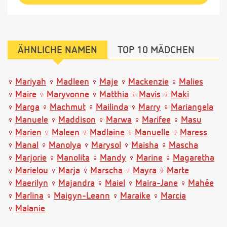
ÄHNLICHE NAMEN
TOP 10 MÄDCHEN
Mariyah
Madleen
Maje
Mackenzie
Malies
Maire
Maryvonne
Matthia
Mavis
Maki
Marga
Machmut
Mailinda
Marry
Mariangela
Manuele
Maddison
Marwa
Marifee
Masu
Marien
Maleen
Madlaine
Manuelle
Maress
Manal
Manolya
Marysol
Maisha
Mascha
Marjorie
Manolita
Mandy
Marine
Magaretha
Marielou
Marja
Marscha
Mayra
Marte
Maerilyn
Majandra
Maiel
Maira-Jane
Mahée
Marlina
Maigyn-Leann
Maraike
Marcia
Malanie