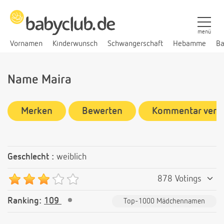
menü
Vornamen
Kinderwunsch
Schwangerschaft
Hebamme
Ba
Name Maira
Merken
Bewerten
Kommentar verf
Geschlecht :
weiblich
878 Votings
Ranking:
109
Top-1000 Mädchennamen