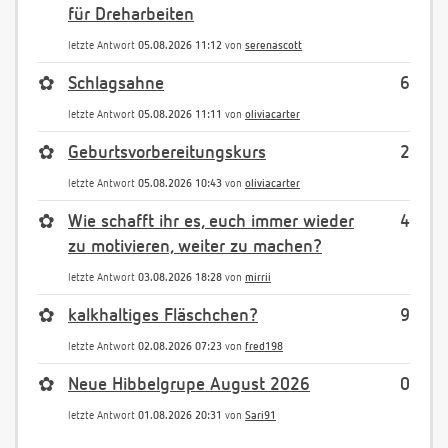
für Dreharbeiten
letzte Antwort
05.08.2026 11:12
von
serenascott
✿
Schlagsahne
6
letzte Antwort
05.08.2026 11:11
von
oliviacarter
✿
Geburtsvorbereitungskurs
2
letzte Antwort
05.08.2026 10:43
von
oliviacarter
✿
Wie schafft ihr es, euch immer wieder
4
zu motivieren, weiter zu machen?
letzte Antwort
03.08.2026 18:28
von
mirrii
✿
kalkhaltiges Fläschchen?
9
letzte Antwort
02.08.2026 07:23
von
fred198
✿
Neue Hibbelgrupe August 2026
0
letzte Antwort
01.08.2026 20:31
von
Sari91