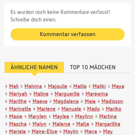
Es wurden noch keine Kommentare verfasst!
Schreibe doch einen.
Kommentar verfassen
ÄHNLICHE NAMEN
TOP 10 MÄDCHEN
Mali
Malvina
Majoulie
Malila
Maliki
Maya
Mariyah
Maline
Marguerite
Marewina
Marithe
Maeva
Magdalena
Maia
Madisson
Marinette
Marlene
Manuele
Mado
Mariko
Maxie
Marylen
Maylea
Maylinn
Martina
Mascha
Malyn
Malerva
Matje
Margaritha
Mariela
Maira-Elice
Maylin
Mana
May