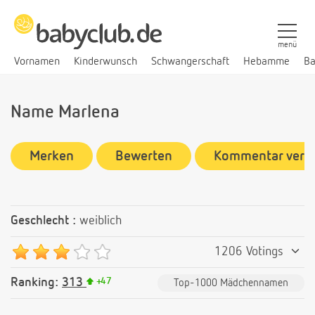
menü
Vornamen
Kinderwunsch
Schwangerschaft
Hebamme
Ba
Name Marlena
Merken
Bewerten
Kommentar verf
Geschlecht :
weiblich
1206 Votings
Ranking:
313
+
47
Top-1000 Mädchennamen