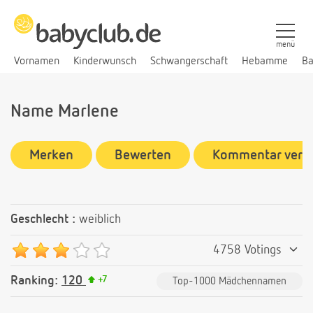
menü
Vornamen
Kinderwunsch
Schwangerschaft
Hebamme
Ba
Name Marlene
Merken
Bewerten
Kommentar verf
Geschlecht :
weiblich
4758 Votings
Ranking:
120
+
7
Top-1000 Mädchennamen