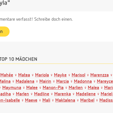
yla"
entare verfasst! Schreibe doch einen.
en
TOP 10 MÄDCHEN
Mahée
Matea
Mariola
Mayke
Marisol
Marenzza
Malina
Madalena
Mairin
Marcia
Madonna
Mareyce
Maymuna
Malee
Manon-Pia
Marlien
Malea
Mari
adiha
Marlen
Madline
Marenka
Madeliene
Marie
n-Isabelle
Maeve
Mali
Maktalena
Maribel
Madiss