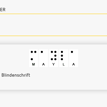
ER
Barcode