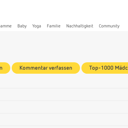
bamme
Baby
Yoga
Familie
Nachhaltigkeit
Community
n
Kommentar verfassen
Top-1000 Mäd