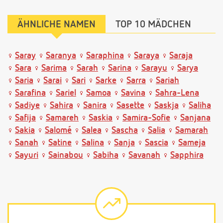
ÄHNLICHE NAMEN
TOP 10 MÄDCHEN
Saray
Saranya
Saraphina
Saraya
Saraja
Sara
Sarima
Sarah
Sarina
Sarayu
Sarya
Saria
Sarai
Sari
Sarke
Sarra
Sariah
Sarafina
Sariel
Samoa
Savina
Sahra-Lena
Sadiye
Sahira
Sanira
Sasette
Saskja
Saliha
Safija
Samareh
Saskia
Samira-Sofie
Sanjana
Sakia
Salomé
Salea
Sascha
Salia
Samarah
Sanah
Satine
Salina
Sanja
Sascia
Sameja
Sayuri
Sainabou
Sabiha
Savanah
Sapphira