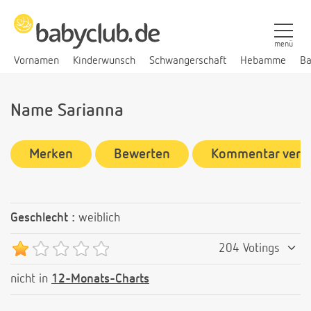
menü
Vornamen
Kinderwunsch
Schwangerschaft
Hebamme
Ba
Name Sarianna
Merken
Bewerten
Kommentar verf
Geschlecht :
weiblich
204 Votings
nicht in
12-Monats-Charts