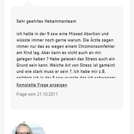
Sehr geehrtes Hebammenteam
ich hatte in der 9 ssw eine Missed Abortion und
wüsste immer noch gerne warum. Die Ärzte sagen
immer nur das es wegen einem Chromonsomfehler
am Kind lag. Aber kann es nicht auch an mir
gelegen haben ? Habe gelesen das Stress auch ein
Grund sein kann. Welche Art von Stress ist gemeint
und wie stark muss er sein ?. Ich habe mir z.B.
seitdem ich in der 5 ssw wusste das ich schwanger
bin ständig Gedanken darüber gemacht was ich
Komplette Frage anzeigen
esse und was ich tue. Ich hatte ständig Sorgen
Frage vom 21.10.2011
etwas falsches zu essen oder mich falsch zu
verhalten. Z.B. auf dem Bauch schlafen, vorm
Laptop sitzen, im Chor singen ( dabei hat es etwas
gezogen ) usw. Auch hatte ich in der 6 ssw einen
kleinen Tropfen Blut in der Unterhose der mich
beunruhigt hat. Die Fruchhülle war 1,4 cm groß und