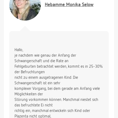
leer bis zur 7 ssw dann konnte man einen
Hebamme
Monika Selow
Dottersack und einen Punkt mit Herzschlag sehen.
Ach ja ich habe in der 7 ssw ein bisschen
Kochmettwurst und Weichkäse Geramount mit
Rinde gegessen ( es stand drauf aus pasteurisierter
Milch ). Ist es normal das die Ärzte nach einer
Fehlgeburt ( ich habe noch kein Kind ) nicht nach
der Ursache suchen ?.
Hallo,
Mit freundlichen Grüßen
je nachdem wie genau der Anfang der
Chris
Schwangerschaft und die Rate an
Fehlgeburten betrachtet werden, kommt es in 25-30%
der Befruchtungen
nicht zu einem ausgetragenen Kind. Die
Schwangerschaft ist ein sehr
komplexer Vorgang, bei dem gerade am Anfang viele
Möglichkeiten der
Störung vorkommen können. Manchmal niestet sich
das befruchtete Ei nicht
richtig ein, manchmal entwickeln sich Kind oder
Plazenta nicht optimal,