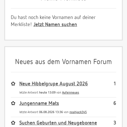
Du hast noch keine Vornamen auf deiner
Merkliste!
Jetzt Namen suchen
Neues aus dem Vornamen Forum
✿
Neue Hibbelgrupe August 2026
1
letzte Antwort
heute 13:09
von
Aufeinneues
✿
Jungenname Mats
6
letzte Antwort
06.08.2026 13:36
von
noahjack345
✿
Suchen Geburten und Neugeborene
3