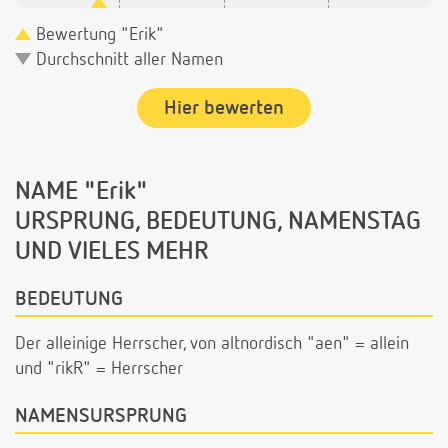
Bewertung "Erik"
Durchschnitt aller Namen
Hier bewerten
NAME "Erik"
URSPRUNG, BEDEUTUNG, NAMENSTAG
UND VIELES MEHR
BEDEUTUNG
Der alleinige Herrscher, von altnordisch "aen" = allein
und "rikR" = Herrscher
NAMENSURSPRUNG