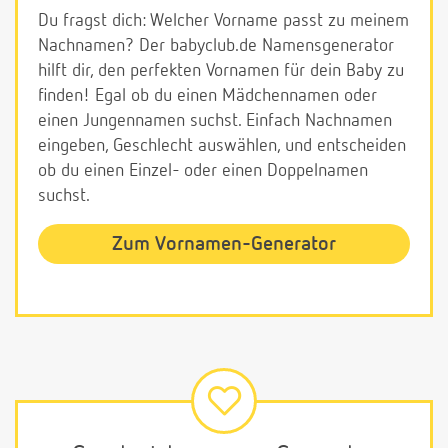
Du fragst dich: Welcher Vorname passt zu meinem
Nachnamen? Der babyclub.de Namensgenerator
hilft dir, den perfekten Vornamen für dein Baby zu
finden! Egal ob du einen Mädchennamen oder
einen Jungennamen suchst. Einfach Nachnamen
eingeben, Geschlecht auswählen, und entscheiden
ob du einen Einzel- oder einen Doppelnamen
suchst.
Zum Vornamen-Generator