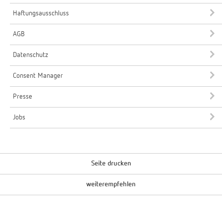
Haftungsausschluss
AGB
Datenschutz
Consent Manager
Presse
Jobs
Seite drucken
weiterempfehlen