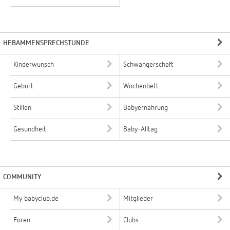
HEBAMMENSPRECHSTUNDE
Kinderwunsch
Schwangerschaft
Geburt
Wochenbett
Stillen
Babyernährung
Gesundheit
Baby-Alltag
COMMUNITY
My babyclub.de
Mitglieder
Foren
Clubs