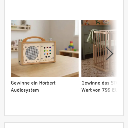
Gewinne ein Hörbert
Gewinne das STOKKE 
Audiosystem
Wert von 799 EUR