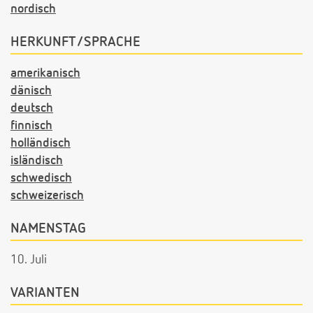
nordisch
HERKUNFT/SPRACHE
amerikanisch
dänisch
deutsch
finnisch
holländisch
isländisch
schwedisch
schweizerisch
NAMENSTAG
10. Juli
VARIANTEN