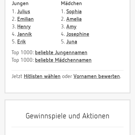
Jungen
Mädchen
1.
Julius
1.
Sophia
2.
Emilian
2.
Amelia
3.
Henry
3.
Amy
4.
Jannik
4.
Josephine
5.
Erik
5.
Juna
Top 1000:
beliebte Jungennamen
Top 1000:
beliebte Mädchennamen
Jetzt
Hitlisten wählen
oder
Vornamen bewerten
.
Gewinnspiele und Aktionen