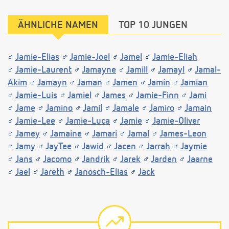
ÄHNLICHE NAMEN
TOP 10 JUNGEN
Jamie-Elias
Jamie-Joel
Jamel
Jamie-Eliah
Jamie-Laurent
Jamayne
Jamill
Jamayl
Jamal-
Akim
Jamayn
Jaman
Jamen
Jamin
Jamian
Jamie-Luis
Jamiel
James
Jamie-Finn
Jami
Jame
Jamino
Jamil
Jamale
Jamiro
Jamain
Jamie-Lee
Jamie-Luca
Jamie
Jamie-Oliver
Jamey
Jamaine
Jamari
Jamal
James-Leon
Jamy
JayTee
Jawid
Jacen
Jarrah
Jaymie
Jans
Jacomo
Jandrik
Jarek
Jarden
Jaarne
Jael
Jareth
Janosch-Elias
Jack