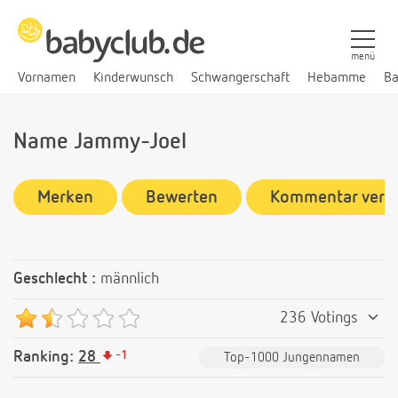
menü
Vornamen
Kinderwunsch
Schwangerschaft
Hebamme
Ba
Name Jammy-Joel
Merken
Bewerten
Kommentar verf
Geschlecht :
männlich
236 Votings
Ranking:
28
-
1
Top-1000 Jungennamen