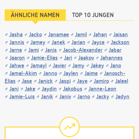
ÄHNLICHE NAMEN
TOP 10 JUNGEN
Jasha
Jacko
Janamae
Jamil
Jahan
Jaisan
Jannis
Jamey
Janek
Jarian
Jayce
Jackson
Jarne
Jami
Janis
Jacob-Alexander
Jabar
Jaaron
Jamie-Elias
Jari
Jaakov
Jahannes
Jahwe
Jamayl
Javier
Jamy
Jakey
Jano
Jamal-Akim
Janno
Jaylen
Jaime
Janosch-
Elias
Jase
Janick
Jaspi
Jaye
Jamiro
Jaleel
Jani
Jake
Jaydin
Jakobus
Janne-Leon
Jamie-Luis
Janik
Janiv
Jarno
Jacky
Jadyn