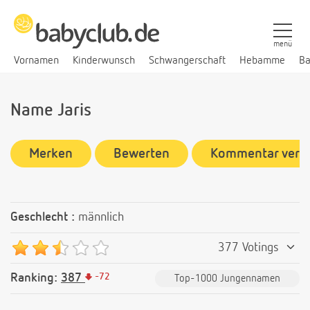
menü
Vornamen
Kinderwunsch
Schwangerschaft
Hebamme
Ba
Name Jaris
Merken
Bewerten
Kommentar verf
Geschlecht :
männlich
377 Votings
Ranking:
387
-
72
Top-1000 Jungennamen