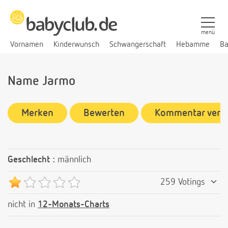
menü
Vornamen
Kinderwunsch
Schwangerschaft
Hebamme
Ba
Name Jarmo
Merken
Bewerten
Kommentar verf
Geschlecht :
männlich
259 Votings
nicht in
12-Monats-Charts