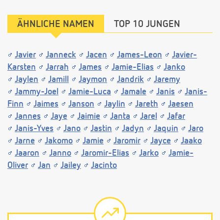
ÄHNLICHE NAMEN
TOP 10 JUNGEN
Javier
Janneck
Jacen
James-Leon
Javier-
Karsten
Jarrah
James
Jamie-Elias
Janko
Jaylen
Jamill
Jaymon
Jandrik
Jaremy
Jammy-Joel
Jamie-Luca
Jamale
Janis
Janis-
Finn
Jaimes
Janson
Jaylin
Jareth
Jaesen
Jannes
Jaye
Jaimie
Janta
Jarel
Jafar
Janis-Yves
Jano
Jastin
Jadyn
Jaquin
Jaro
Jarne
Jakomo
Jamie
Jaromir
Jayce
Jaako
Jaaron
Janno
Jaromir-Elias
Jarko
Jamie-
Oliver
Jan
Jailey
Jacinto