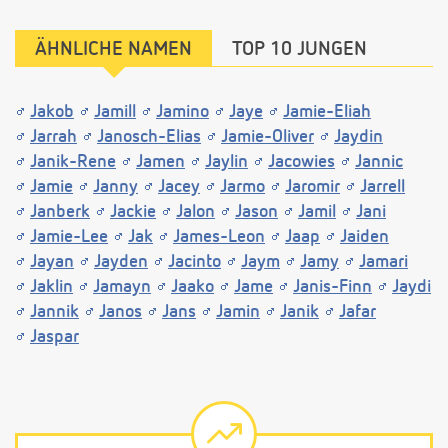
ÄHNLICHE NAMEN
TOP 10 JUNGEN
Jakob
Jamill
Jamino
Jaye
Jamie-Eliah
Jarrah
Janosch-Elias
Jamie-Oliver
Jaydin
Janik-Rene
Jamen
Jaylin
Jacowies
Jannic
Jamie
Janny
Jacey
Jarmo
Jaromir
Jarrell
Janberk
Jackie
Jalon
Jason
Jamil
Jani
Jamie-Lee
Jak
James-Leon
Jaap
Jaiden
Jayan
Jayden
Jacinto
Jaym
Jamy
Jamari
Jaklin
Jamayn
Jaako
Jame
Janis-Finn
Jaydi
Jannik
Janos
Jans
Jamin
Janik
Jafar
Jaspar