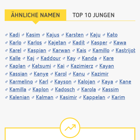
ÄHNLICHE NAMEN
TOP 10 JUNGEN
Kadi
Kasim
Kajus
Karsten
Kaju
Kato
Karlo
Karlos
Kajetan
Kadit
Kasper
Kawa
Karel
Kaspian
Karwan
Kais
Kamillo
Kastrijot
Kalle
Kaj
Kaddour
Kay
Kanda
Kare
Kaplan
Katsumi
Kai
Kazimierz
Kayan
Kassian
Kanye
Karol
Kanu
Kazimir
Karmelino
Karl
Kayson
Kalojan
Kaya
Kane
Kamilla
Kaplon
Kadosch
Karola
Kassim
Kalenian
Kalman
Kasimir
Kappelan
Karim