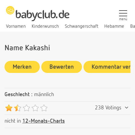
menü
Vornamen
Kinderwunsch
Schwangerschaft
Hebamme
Ba
Name Kakashi
Merken
Bewerten
Kommentar verf
Geschlecht :
männlich
238 Votings
nicht in
12-Monats-Charts