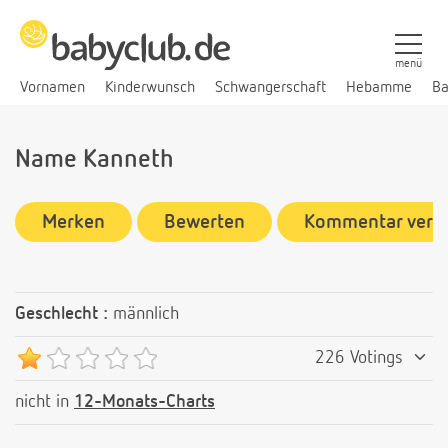
menü
Vornamen
Kinderwunsch
Schwangerschaft
Hebamme
Ba
Name Kanneth
Merken
Bewerten
Kommentar verf
Geschlecht :
männlich
226 Votings
nicht in
12-Monats-Charts