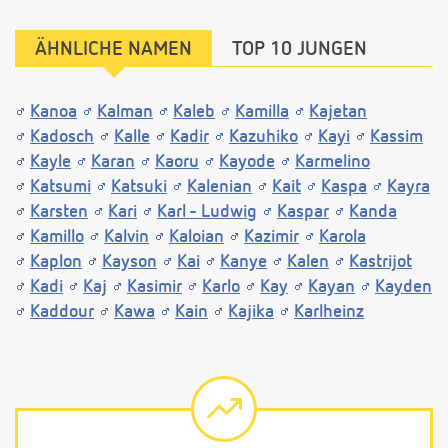
ÄHNLICHE NAMEN
TOP 10 JUNGEN
Kanoa
Kalman
Kaleb
Kamilla
Kajetan
Kadosch
Kalle
Kadir
Kazuhiko
Kayi
Kassim
Kayle
Karan
Kaoru
Kayode
Karmelino
Katsumi
Katsuki
Kalenian
Kait
Kaspa
Kayra
Karsten
Kari
Karl - Ludwig
Kaspar
Kanda
Kamillo
Kalvin
Kaloian
Kazimir
Karola
Kaplon
Kayson
Kai
Kanye
Kalen
Kastrijot
Kadi
Kaj
Kasimir
Karlo
Kay
Kayan
Kayden
Kaddour
Kawa
Kain
Kajika
Karlheinz