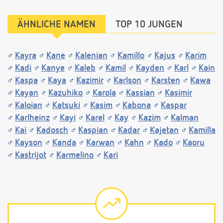
ÄHNLICHE NAMEN
TOP 10 JUNGEN
Kayra
Kane
Kalenian
Kamillo
Kajus
Karim
Kadi
Kanye
Kaleb
Kamil
Kayden
Karl
Kain
Kaspa
Kaya
Kazimir
Karlson
Karsten
Kawa
Kayan
Kazuhiko
Karola
Kassian
Kasimir
Kaloian
Katsuki
Kasim
Kabona
Kaspar
Karlheinz
Kayi
Karel
Kay
Kazim
Kalman
Kai
Kadosch
Kaspian
Kadar
Kajetan
Kamilla
Kayson
Kanda
Karwan
Kahn
Kado
Kaoru
Kastrijot
Karmelino
Kari