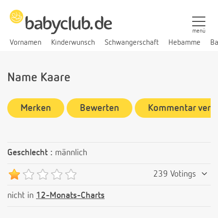
menü
Vornamen
Kinderwunsch
Schwangerschaft
Hebamme
Ba
Name Kaare
Merken
Bewerten
Kommentar verf
Geschlecht :
männlich
239 Votings
nicht in
12-Monats-Charts