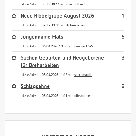
letzte Antwort
heute 19:41
von
danaholland
✿
Neue Hibbelgrupe August 2026
1
letzte Antwort
heute 13:09
von
Aufeinneues
✿
Jungenname Mats
6
letzte Antwort
06.08.2026 13:36
von
noahjack345
✿
Suchen Geburten und Neugeborene
3
für Dreharbeiten
letzte Antwort
05.08.2026 11:12
von
serenascott
✿
Schlagsahne
6
letzte Antwort
05.08.2026 11:11
von
oliviacarter