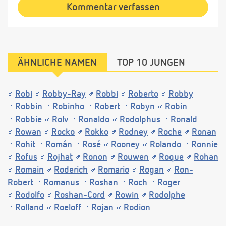
Kommentar verfassen
ÄHNLICHE NAMEN
TOP 10 JUNGEN
Robi
Robby-Ray
Robbi
Roberto
Robby
Robbin
Robinho
Robert
Robyn
Robin
Robbie
Rolv
Ronaldo
Rodolphus
Ronald
Rowan
Rocko
Rokko
Rodney
Roche
Ronan
Rohit
Román
Rosé
Rooney
Rolando
Ronnie
Rofus
Rojhat
Ronon
Rouwen
Roque
Rohan
Romain
Roderich
Romario
Rogan
Ron-
Robert
Romanus
Roshan
Roch
Roger
Rodolfo
Roshan-Cord
Rowin
Rodolphe
Rolland
Roeloff
Rojan
Rodion