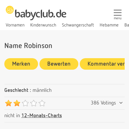
menü
Vornamen
Kinderwunsch
Schwangerschaft
Hebamme
Ba
Name Robinson
Merken
Bewerten
Kommentar verf
Geschlecht :
männlich
386 Votings
nicht in
12-Monats-Charts